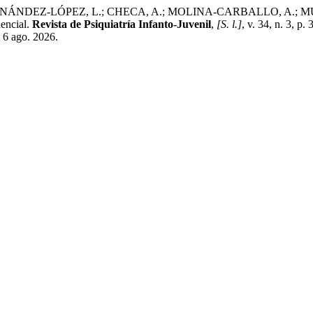
EZ-LÓPEZ, L.; CHECA, A.; MOLINA-CARBALLO, A.; MUÑOZ-HOYO
dencial.
Revista de Psiquiatría Infanto-Juvenil
,
[S. l.]
, v. 34, n. 3, 
: 6 ago. 2026.