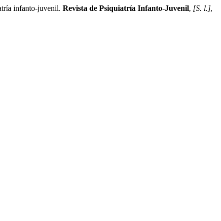
ía infanto-juvenil.
Revista de Psiquiatría Infanto-Juvenil
,
[S. l.]
,