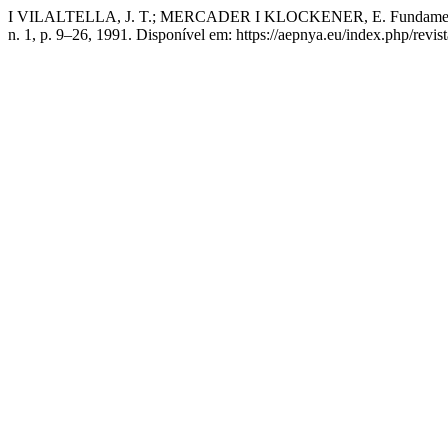
I VILALTELLA, J. T.; MERCADER I KLOCKENER, E. Fundamentos de l
n. 1, p. 9–26, 1991. Disponível em: https://aepnya.eu/index.php/revi