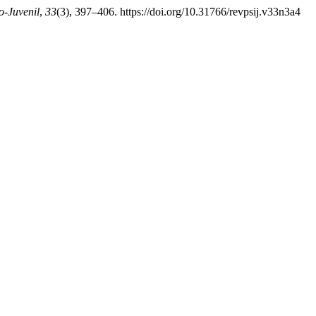
o-Juvenil
,
33
(3), 397–406. https://doi.org/10.31766/revpsij.v33n3a4