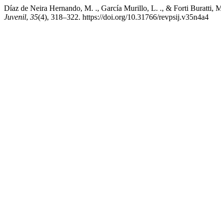
Díaz de Neira Hernando, M. ., García Murillo, L. ., & Forti Buratti, 
Juvenil
,
35
(4), 318–322. https://doi.org/10.31766/revpsij.v35n4a4