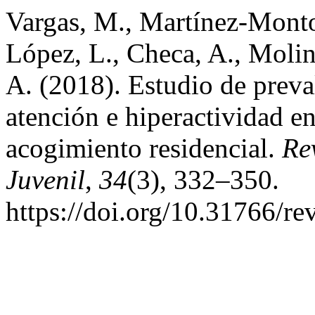
Vargas, M., Martínez-Montor
López, L., Checa, A., Moli
A. (2018). Estudio de preval
atención e hiperactividad e
acogimiento residencial.
Re
Juvenil
,
34
(3), 332–350.
https://doi.org/10.31766/re