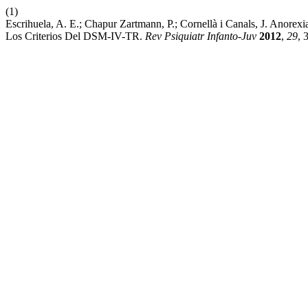
(1)
Escrihuela, A. E.; Chapur Zartmann, P.; Cornellà i Canals, J. Anor
Los Criterios Del DSM-IV-TR.
Rev Psiquiatr Infanto-Juv
2012
,
29
, 