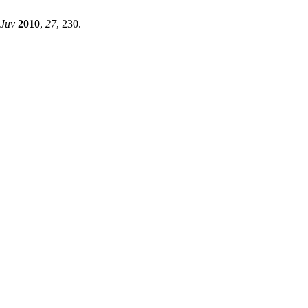
-Juv
2010
,
27
, 230.