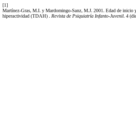
[1]
Martínez-Gras, M.I. y Mardomingo-Sanz, M.J. 2001. Edad de inicio y si
hiperac­tividad (TDAH) .
Revista de Psiquiatría Infanto-Juvenil
. 4 (d