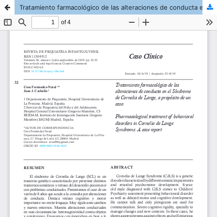
Tratamiento farmacológico de las alteraciones de conducta en el Síndrome de Cornelia de Lange, a propósito de un caso