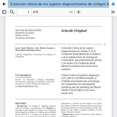
Evolución clínica de los sujetos diagnosticados de códigos X en la Unidad de Salud Mental de la Infancia y de la Adolescencia de Santiago de Compostela, que posteriormente asisten y no asisten a la Unidad de Salud Mental de Adultos de la misma área sanit