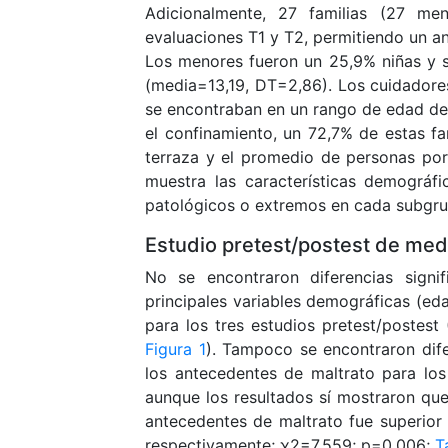
Adicionalmente, 27 familias (27 me
evaluaciones T1 y T2, permitiendo un an
Los menores fueron un 25,9% niñas y 
(media=13,19, DT=2,86). Los cuidadore
se encontraban en un rango de edad d
el confinamiento, un 72,7% de estas fam
terraza y el promedio de personas por
muestra las características demográfi
patológicos o extremos en cada subgru
Estudio pretest/postest de me
No se encontraron diferencias signi
principales variables demográficas (eda
para los tres estudios pretest/poste
Figura 1
). Tampoco se encontraron dife
los antecedentes de maltrato para lo
aunque los resultados sí mostraron que
antecedentes de maltrato fue superior 
respectivamente; χ2=7,559; p=0,006;
T