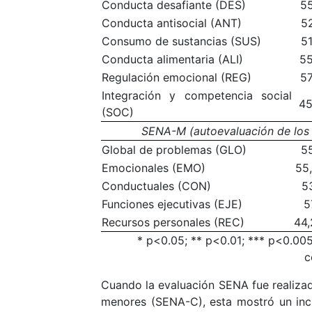
Conducta desafiante (DES)
55
Conducta antisocial (ANT)
52
Consumo de sustancias (SUS)
51
Conducta alimentaria (ALI)
55
Regulación emocional (REG)
57
Integración y competencia social
45
(SOC)
SENA-M (autoevaluación de los 
Global de problemas (GLO)
55
Emocionales (EMO)
55,
Conductuales (CON)
53
Funciones ejecutivas (EJE)
5
Recursos personales (REC)
44,
* p<0.05; ** p<0.01; *** p<0.00
c
Cuando la evaluación SENA fue realizad
menores (SENA-C), esta mostró un incr