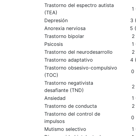
Trastorno del espectro autista
1
(TEA)
Depresión
3 
Anorexia nerviosa
5 
Trastorno bipolar
2
Psicosis
1
Trastorno del neurodesarrollo
2
Trastorno adaptativo
4 
Trastorno obsesivo-compulsivo
0 
(TOC)
Trastorno negativista
2
desafiante (TND)
Ansiedad
1
Trastorno de conducta
2
Trastorno del control de
0 
impulsos
Mutismo selectivo
1